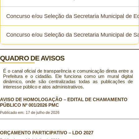
Concurso e/ou Seleção da Secretaria Municipal de 
Concurso Público 2022
Concurso e/ou Seleção da Secretaria Municipal de S
Concurso Público 2014
Seleção Simplificada Função de Diretor Escolar e Diretor
Adjunto Escolar 2025
Seleção Simplificada Saúde 2022
QUADRO DE AVISOS
Programa Brasil Alfabetizado 2025
É o canal oficial de transparência e comunicação direta entre a
Seleção Simplificada Saúde 2019
Prefeitura e o cidadão. Ele funciona como um mural digital
Seleção Simplificada Gestores Escolares 2023
dinâmico, onde são centralizadas todas as publicações de
interesse público e atos administrativos.
Seleção Simplificada Saúde 2017
Programa Mais Alfabetização 2019
AVISO DE HOMOLOGAÇÃO – EDITAL DE CHAMAMENTO
PÚBLICO Nº 001/2026 PMC
Publicado em:
17 de julho de 2026
Programa Mais Alfabetização 2018
Seleção Simplificada Educação 2022
ORÇAMENTO PARTICIPATIVO – LDO 2027