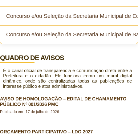
Concurso e/ou Seleção da Secretaria Municipal de 
Concurso Público 2022
Concurso e/ou Seleção da Secretaria Municipal de S
Concurso Público 2014
Seleção Simplificada Função de Diretor Escolar e Diretor
Adjunto Escolar 2025
Seleção Simplificada Saúde 2022
QUADRO DE AVISOS
Programa Brasil Alfabetizado 2025
É o canal oficial de transparência e comunicação direta entre a
Seleção Simplificada Saúde 2019
Prefeitura e o cidadão. Ele funciona como um mural digital
Seleção Simplificada Gestores Escolares 2023
dinâmico, onde são centralizadas todas as publicações de
interesse público e atos administrativos.
Seleção Simplificada Saúde 2017
Programa Mais Alfabetização 2019
AVISO DE HOMOLOGAÇÃO – EDITAL DE CHAMAMENTO
PÚBLICO Nº 001/2026 PMC
Publicado em:
17 de julho de 2026
Programa Mais Alfabetização 2018
Seleção Simplificada Educação 2022
ORÇAMENTO PARTICIPATIVO – LDO 2027