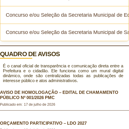
Concurso e/ou Seleção da Secretaria Municipal de 
Concurso Público 2022
Concurso e/ou Seleção da Secretaria Municipal de S
Concurso Público 2014
Seleção Simplificada Função de Diretor Escolar e Diretor
Adjunto Escolar 2025
Seleção Simplificada Saúde 2022
QUADRO DE AVISOS
Programa Brasil Alfabetizado 2025
É o canal oficial de transparência e comunicação direta entre a
Seleção Simplificada Saúde 2019
Prefeitura e o cidadão. Ele funciona como um mural digital
Seleção Simplificada Gestores Escolares 2023
dinâmico, onde são centralizadas todas as publicações de
interesse público e atos administrativos.
Seleção Simplificada Saúde 2017
Programa Mais Alfabetização 2019
AVISO DE HOMOLOGAÇÃO – EDITAL DE CHAMAMENTO
PÚBLICO Nº 001/2026 PMC
Publicado em:
17 de julho de 2026
Programa Mais Alfabetização 2018
Seleção Simplificada Educação 2022
ORÇAMENTO PARTICIPATIVO – LDO 2027