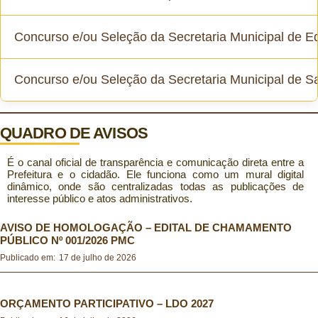
Concurso e/ou Seleção da Secretaria Municipal de 
Concurso Público 2022
Concurso e/ou Seleção da Secretaria Municipal de S
Concurso Público 2014
Seleção Simplificada Função de Diretor Escolar e Diretor
Adjunto Escolar 2025
Seleção Simplificada Saúde 2022
QUADRO DE AVISOS
Programa Brasil Alfabetizado 2025
É o canal oficial de transparência e comunicação direta entre a
Seleção Simplificada Saúde 2019
Prefeitura e o cidadão. Ele funciona como um mural digital
Seleção Simplificada Gestores Escolares 2023
dinâmico, onde são centralizadas todas as publicações de
interesse público e atos administrativos.
Seleção Simplificada Saúde 2017
Programa Mais Alfabetização 2019
AVISO DE HOMOLOGAÇÃO – EDITAL DE CHAMAMENTO
PÚBLICO Nº 001/2026 PMC
Publicado em:
17 de julho de 2026
Programa Mais Alfabetização 2018
Seleção Simplificada Educação 2022
ORÇAMENTO PARTICIPATIVO – LDO 2027